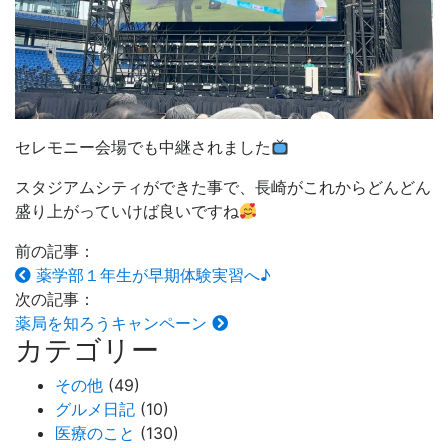
セレモニー会場でも中継されました
スタジアムシティができた事で、長崎がこれからどんどん
盛り上がっていけば良いですね
前の記事：
薬学部１年生が早期体験実習へ♪
次の記事：
薬局を知ろうキャンペーン
カテゴリー
その他
(49)
グルメ日記
(10)
医療のこと
(130)