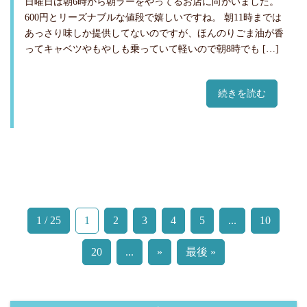
日曜日は朝6時から朝ラーをやってるお店に向かいました。
600円とリーズナブルな値段で嬉しいですね。 朝11時までは
あっさり味しか提供してないのですが、ほんのりごま油が香
ってキャベツやもやしも乗っていて軽いので朝8時でも […]
続きを読む
1 / 25
1
2
3
4
5
...
10
20
...
»
最後 »