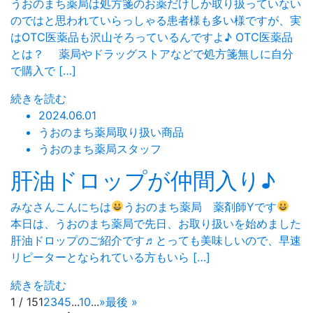
うおのまち薬局は処方箋のお薬だけしか取り扱っていない
のではと思われていらっしゃる患者様も多い様ですが、実
はOTC医薬品も沢山そろっているんですよ♪ OTC医薬品
とは？ 薬局やドラッグストアなどで処方箋無しに自分
で購入で […]
続きを読む
2024.06.01
うおのまち薬局取り扱い商品
うおのまち薬局スタッフ
肝油ドロップが仲間入り♪
みなさんこんにちは
うおのまち薬局 薬剤師Yです
本日は、うおのまち薬局で先日、お取り扱いを始めました
肝油ドロップのご紹介です♬とっても美味しいので、早速
リピーターとなられている方もいら […]
続きを読む
1 / 15
1
2
3
4
5
...
10
...
»
最後 »