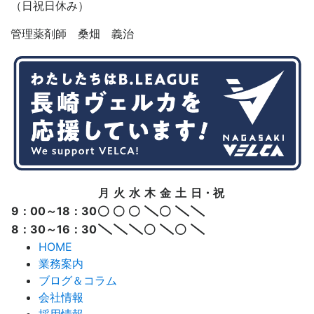
（日祝日休み）
管理薬剤師 桑畑 義治
月
火
水
木
金
土
日・祝
9：00～18：30
8：30～16：30
HOME
業務案内
ブログ＆コラム
会社情報