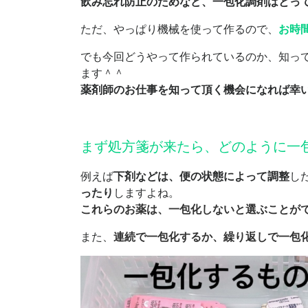
飲み忘れ防止のためなど、一包化調剤はとっ
ただ、やっぱり機械を使って作るので、
お時
でも今回どうやって作られているのか、知っ
ます＾＾
薬剤師のお仕事を知って頂く機会になれば幸
まず処方箋が来たら、どのように一
例えば
下剤などは、便の状態によって調整
し
ったり
しますよね。
これらのお薬は、一包化しないと選ぶことが
また、
連続で一包化するか、繰り返しで一包