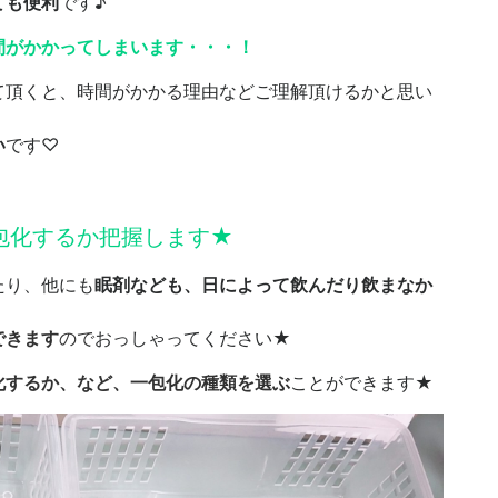
ても便利
です♪
間がかかってしまいます・・・！
て頂くと、時間がかかる理由などご理解頂けるかと思い
い
です♡
包化するか把握します★
たり、他にも
眠剤なども、日によって飲んだり飲まなか
できます
ので
おっしゃってください★
化するか、など、一包化の種類を選ぶ
ことができます★