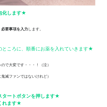
包化します★
、必要事項を入力
します。
のところに、順番にお薬を入れていきます★
う
ので大変です・・・！（泣）
に鬼滅ファンではないけれど）
スタートボタンを押します
★
くれます★