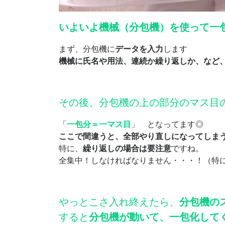
いよいよ機械（分包機）を使って一
まず、分包機に
データを入力
します
機械に氏名や用法、連続か繰り返しか、など
その後、分包機の上の部分のマス目
「
一包分＝一マス目
」 となってます◎
ここで間違うと、全部やり直しになってしま
特に、
繰り返しの場合は要注意
ですね。
全集中！しなければなりません・・・！（特
やっとこさ入れ終えたら、
分包機の
すると
分包機が動いて、一包化して