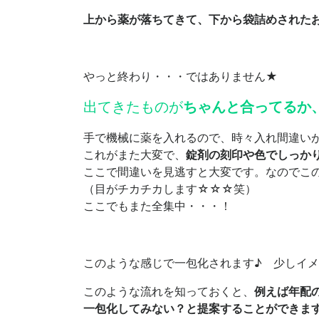
上から薬が落ちてきて、下から袋詰めされた
やっと終わり・・・ではありません★
出てきたものが
ちゃんと合ってるか
手で機械に薬を入れるので、時々入れ間違い
これがまた大変で、
錠剤の刻印や色でしっか
ここで間違いを見逃すと大変です。なのでこ
（目がチカチカします☆☆☆笑）
ここでもまた全集中・・・！
このような感じで一包化されます♪ 少しイ
このような流れを知っておくと、
例えば年配
一包化してみない？と提案することができま