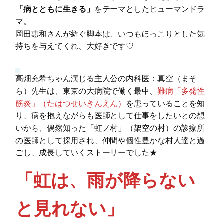
「病とともに生きる」
をテーマとしたヒューマンドラ
マ。
岡田惠和さんが紡ぐ脚本は、いつもほっこりとした気
持ちを与えてくれ、大好きです♡
高畑充希ちゃん演じる主人公の内科医：真空（まそ
ら）先生は、東京の大病院で働く最中、
難病「多発性
筋炎」（たはつせいきんえん）
を患っていることを知
り、病を抱えながらも医師として仕事をしたいとの想
いから、偶然知った「虹ノ村」（架空の村）の診療所
の医師として採用され、仲間や個性豊かな村人達と過
ごし、成長していくストーリーでした★
「虹は、雨が降らない
と見れない」