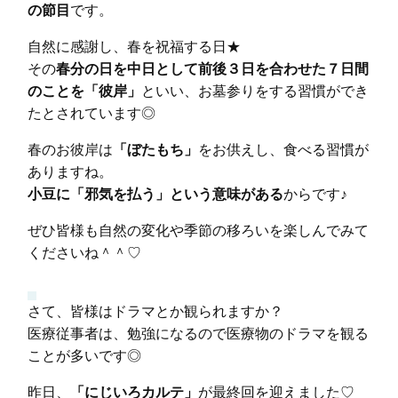
の節目
です。
自然に感謝し、春を祝福する日★
その
春分の日を中日として前後３日を合わせた７日間
のことを「彼岸」
といい、お墓参りをする習慣ができ
たとされています◎
春のお彼岸は
「ぼたもち」
をお供えし、食べる習慣が
ありますね。
小豆に「邪気を払う」という意味がある
からです♪
ぜひ皆様も自然の変化や季節の移ろいを楽しんでみて
くださいね＾＾♡
さて、皆様はドラマとか観られますか？
医療従事者は、勉強になるので医療物のドラマを観る
ことが多いです◎
昨日、
「にじいろカルテ」
が最終回を迎えました♡