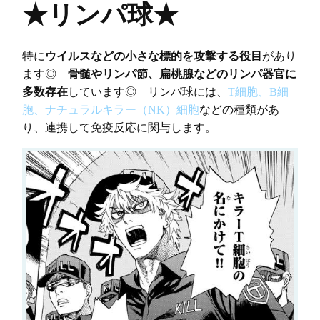
★リンパ球★
特に
ウイルスなどの小さな標的を攻撃する役目
があり
ます◎
骨髄やリンパ節、扁桃腺などのリンパ器官に
多数存在
しています◎ リンパ球には、
T細胞、B細
胞、ナチュラルキラー（NK）細胞
などの種類があ
り、連携して免疫反応に関与します。