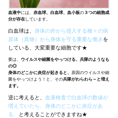
血液中
には、
赤血球、白血球、血小板
の
３つの細胞成
分が存在
しています。
白血球は、
身体の外から侵入する種々の病
原体（異物）から身体を守る重要な働き
を
している、大変重要な細胞です★
要は、
ウイルスや細菌をやっつける、兵隊のようなも
の◎
身体のどこかに炎症が起きると、
原因のウイルスや細
菌をやっつけよう！と、その
兵隊がわらわら～と増え
ます。
逆に考えると、
血液検査で白血球の数値が
増えていたら、身体のどこかに炎症があ
る、
と考えることができますね★