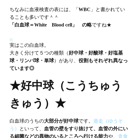
ちなみに血液検査の表には、「
WBC
」と書かれてい
ることも多いです＾＾
「白血球＝White Blood cell」 の略
ですね★
実はこの白血球。
大きく分けて５つの種類（
好中球・好酸球・好塩基
球・リンパ球・単球
）があり、
役割もそれぞれ異なっ
ています◎
★好中球（こうちゅう
きゅう）★
白血球のうちの
大部分が好中球
です。
遊走（ゆうそ
う）
といって、
血管の壁をすり抜けて、血管の外にい
る細菌などの異物のいるところへ行ける能力
や、
貪食