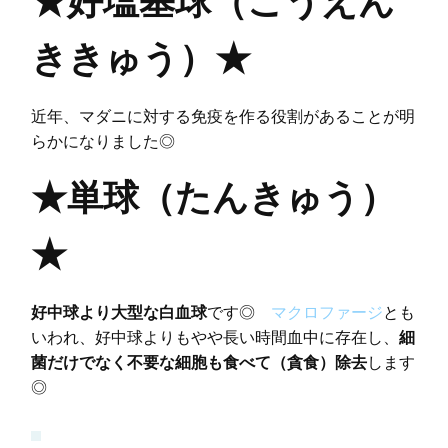
★好塩基球（こうえん
ききゅう）★
近年、マダニに対する免疫を作る役割があることが明
らかになりました◎
★単球（たんきゅう）
★
好中球より大型な白血球
です◎
マクロファージ
とも
いわれ、好中球よりもやや長い時間血中に存在し、
細
菌だけでなく不要な細胞も食べて（貪食）除去
します
◎